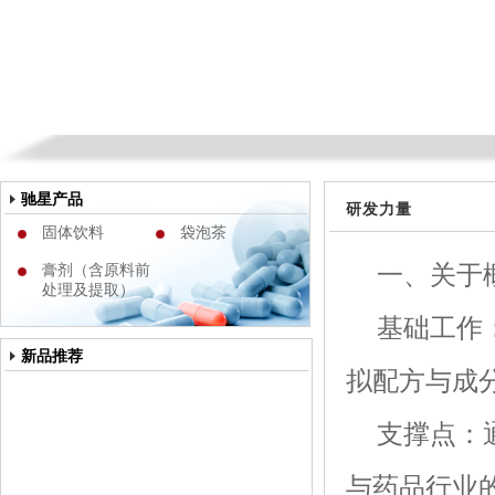
驰星产品
研发力量
固体饮料
袋泡茶
一、关于
膏剂（含原料前
处理及提取）
基础工作
新品推荐
拟配方与成
支撑点：
与药品行业