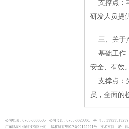
支撑点：
研发人员提
三、关于
基础工作
安全、有效
支撑点：
员，全面的
公司电话：0768-6666505 公司传真：0768-6620361 手 机：13923513239
广东驰星生物科技有限公司 版权所有粤ICP备09125261号 技术支持：老